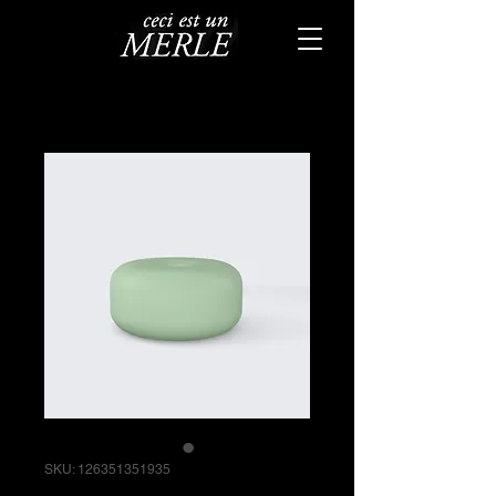
SKU: 126351351935