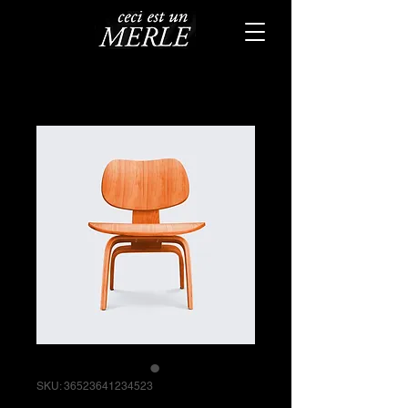
SKU: 36523641234523