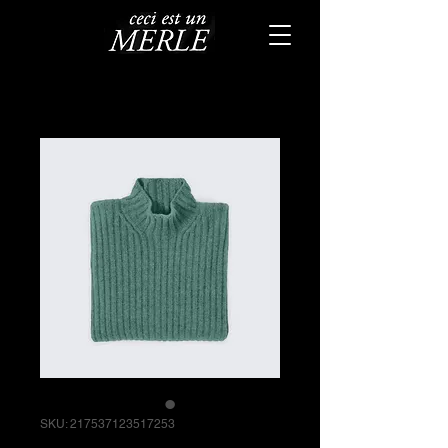
SKU: 217537123517253