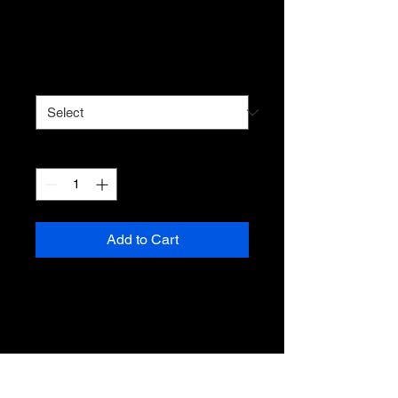
Article
Price
€25.00
Taille
*
Quantity
*
Add to Cart
Description d'article. Saisissez ici 
les caractéristiques de l'article : 
taille, matière et autres 
informations utiles.