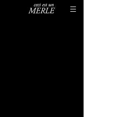
Aurélien Merle
'Le jeu des
balcons mal
fermés'
Date
Octobre 2005
Cet album, c'est un faux triste. Ou un
faux joyeux, difficile de trancher. Mais il