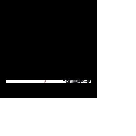
avance masqué c'est certain. Bricolé
dans une chambre d'étudiant, ce
premier véritable album transpire les
influences évidentes de son jeune
auteur : tantôt Dominique A, tantôt
Barbara, tantôt Les Smiths, tantôt
Divine Comedy. Très pop, quoi. Et les
textes, d'une grande précision, passent
de la légèreté à la gravité avec
impressionnisme. Où se niche la
pudeur.