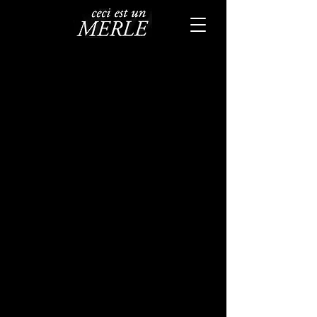
Aurélien Merle
'Ceci est un
Merle'
Date
Mai 2002
Premier album-démo enregistré dans
une chambre d'étudiant, aujourd'hui
indisponible. Cet album de 13
chansons, à la pochette tirée d'une